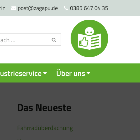
rin
post@zagapu.de
0385 647 04 35
ustrieservice
Über uns
Das Neueste
Fahrradüberdachung