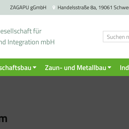
ZAGAPU gGmbH
Handelsstraße 8a, 19061 Schwe
sellschaft für
nd Integration mbH
schaftsbau
Zaun- und Metallbau
Ind
em