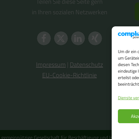
Teilen Sie diese Seite gern
in Ihren sozialen Netzwerken
Um dir ein 
um Gerätei
Impressum
|
Datenschutz
diesen Tec
eindeutige 
EU-Cookie-Richtlinie
erteilst o
beeinträcht
Dienste ve
Akz
emeinnützige Gesellschaft für Beschäftigung und Integration 