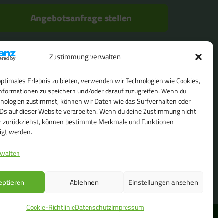
Angebotsanfrage stellen
Zustimmung verwalten
Folgen Sie uns auch hier:
optimales Erlebnis zu bieten, verwenden wir Technologien wie Cookies,
nformationen zu speichern und/oder darauf zuzugreifen. Wenn du
hnologien zustimmst, können wir Daten wie das Surfverhalten oder
IDs auf dieser Website verarbeiten. Wenn du deine Zustimmung nicht
der zurückziehst, können bestimmte Merkmale und Funktionen
igt werden.
rwalten
eptieren
Ablehnen
Einstellungen ansehen
Cookie-Richtlinie
Datenschutz
Impressum
mbH